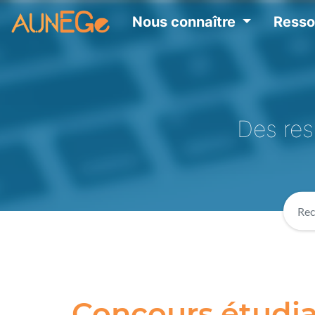
Nous connaître
Ress
Des res
Concours étudia