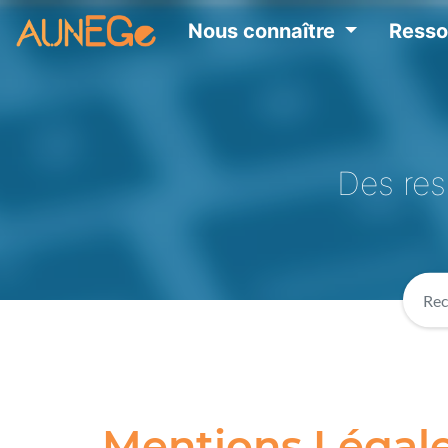
Nous connaître
Ress
Des res
Mentions Légal