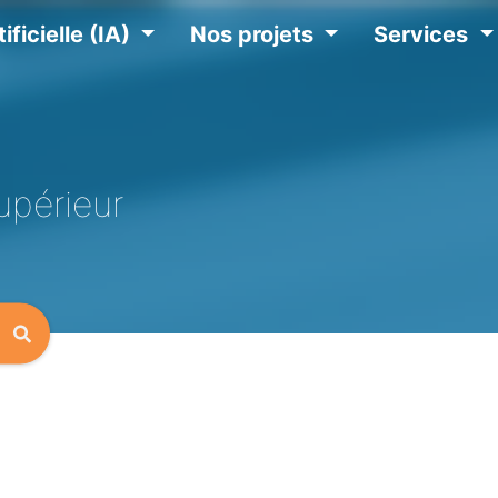
ificielle (IA)
Nos projets
Services
upérieur