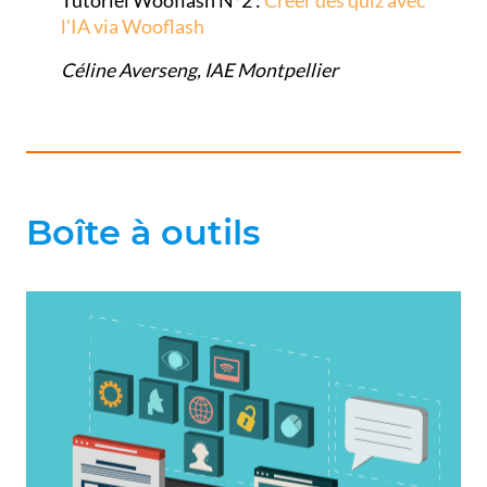
Tutoriel Wooflash N°2 :
Créer des quiz avec
l'IA via Wooflash
Céline Averseng, IAE Montpellier
Boîte à outils