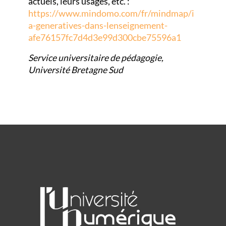
actuels, leurs usages, etc. :
https://www.mindomo.com/fr/mindmap/i
a-generatives-dans-lenseignement-
afe76157fc7d4d3e99d300cbe75596a1
Service universitaire de pédagogie,
Université Bretagne Sud