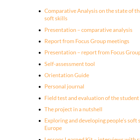
Comparative Analysis on the state of the 
soft skills
Presentation – comparative analysis
Report from Focus Group meetings
Presentation – report from Focus Grou
Self-assessment tool
Orientation Guide
Personal journal
Field test and evaluation of the student
The project in a nutshell
Exploring and developing people’s soft ski
Europe
Lessons Learned Kit – interviews with 