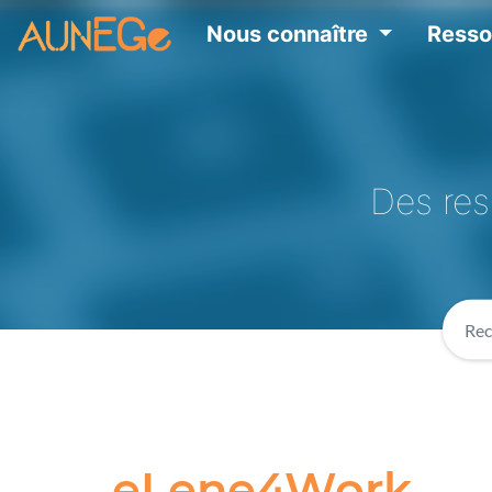
Nous connaître
Ress
Des res
eLene4Work