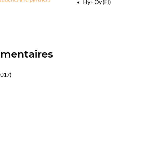
Hy+ Oy (FI)
émentaires
2017)