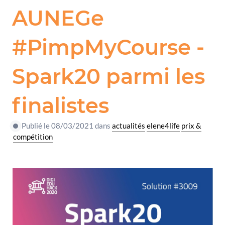
AUNEGe
#PimpMyCourse -
Spark20 parmi les
finalistes
Publié le 08/03/2021 dans
actualités
elene4life
prix &
compétition