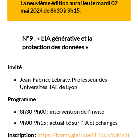
La neuvième édition aura lieu le mardi 07
mai 2024 de 8h30 à 9h15.
N°9
:
« L’IA générative et la
protection des données »
Invité
:
Jean-Fabrice Lebraty, Professeur des
Universités, IAE de Lyon
Programme
:
8h30-9h00 : intervention de l’invité
9h00-9h15 : actualité sur l’IA et échanges
Inscription
:
https://forms.gle/Lcse1TBJkiyYqMcj8