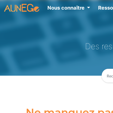
Nous connaître
Ress
Des res
Ne manquez pas