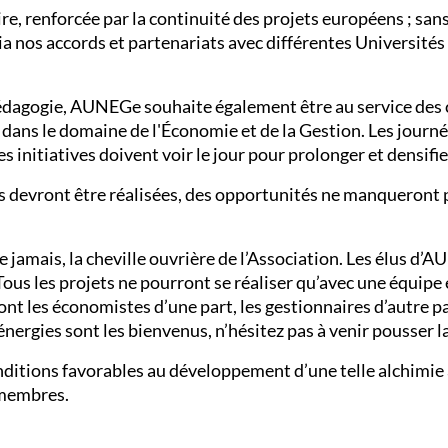
, renforcée par la continuité des projets européens ; sans 
a nos accords et partenariats avec différentes Universités V
édagogie, AUNEGe souhaite également être au service des c
ans le domaine de l'Économie et de la Gestion. Les journé
es initiatives doivent voir le jour pour prolonger et densi
s devront être réalisées, des opportunités ne manqueront 
e jamais, la cheville ouvrière de l’Association. Les élus 
s les projets ne pourront se réaliser qu’avec une équipe é
 les économistes d’une part, les gestionnaires d’autre pa
énergies sont les bienvenus, n’hésitez pas à venir pousser la
onditions favorables au développement d’une telle alchimi
 membres.