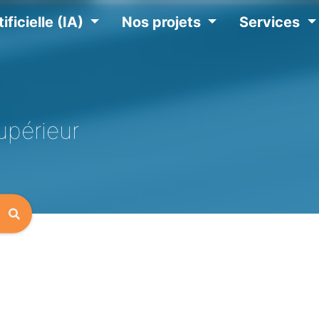
ificielle (IA)
Nos projets
Services
upérieur