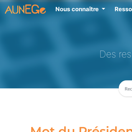
Nous connaître
Ress
Des res
Mot du Préside