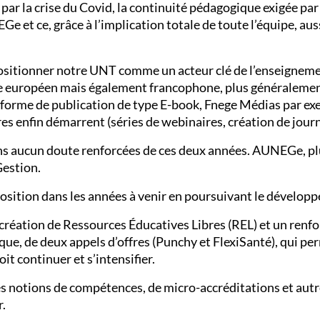
par la crise du Covid, la continuité pédagogique exigée par
 et ce, grâce à l’implication totale de toute l’équipe, aus
positionner notre UNT comme un acteur clé de l’enseignem
dre européen mais également francophone, plus généralemen
 forme de publication de type E-book, Fnege Médias par exe
tres enfin démarrent (séries de webinaires, création de jou
ns aucun doute renforcées de ces deux années. AUNEGe, plu
Gestion.
osition dans les années à venir en poursuivant le développ
a création de Ressources Éducatives Libres (REL) et un ren
ue, de deux appels d’offres (Punchy et FlexiSanté), qui p
 continuer et s’intensifier.
s notions de compétences, de micro-accréditations et autres
r.