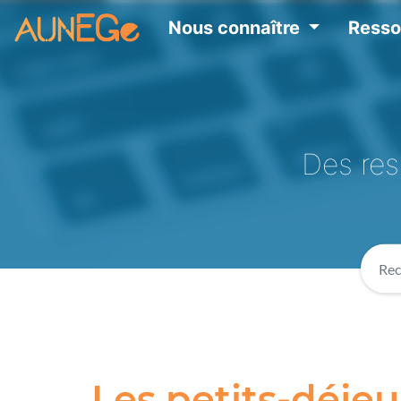
Nous connaître
Ress
Des res
Les petits-déjeu