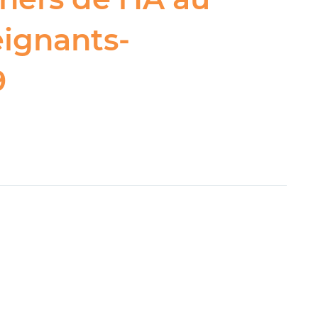
eignants-
9