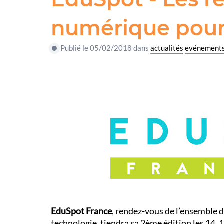
numérique pour
Publié le 05/02/2018 dans
actualités
evénement
EduSpot France
, rendez-vous de l’ensemble de
technologie, tiendra sa 2ème édition les 14, 