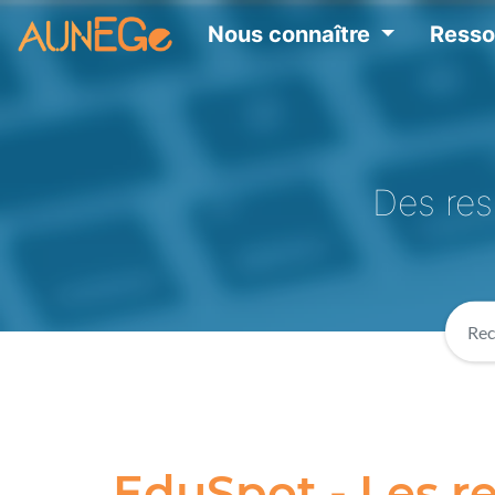
Nous connaître
Ress
Des res
EduSpot - Les r