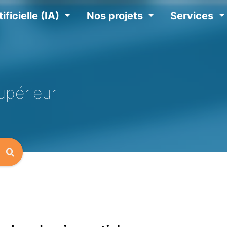
ificielle (IA)
Nos projets
Services
upérieur