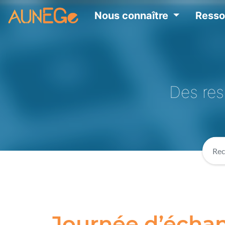
Nous connaître
Ress
Des res
Journée d’échan