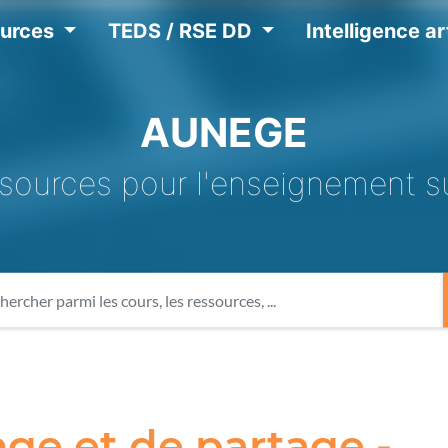
ources
TEDS / RSE DD
Intelligence art
AUNEGE
sources pour l'enseignement s
ge et de partage -