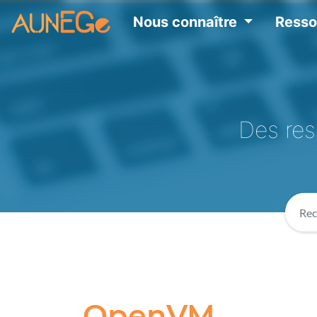
Nous connaître
Ress
Des res
OpenVM