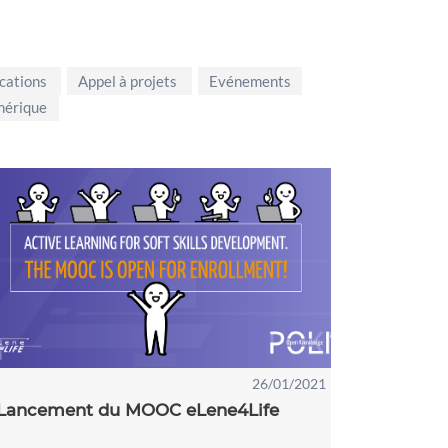
cations
Appel à projets
Evénements
mérique
26/01/2021
Lancement du MOOC eLene4Life