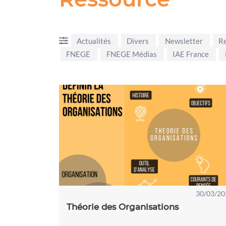
Actualités
Divers
Newsletter
R
FNEGE
FNEGE Médias
IAE France
30/03/20
Théorie des Organisations