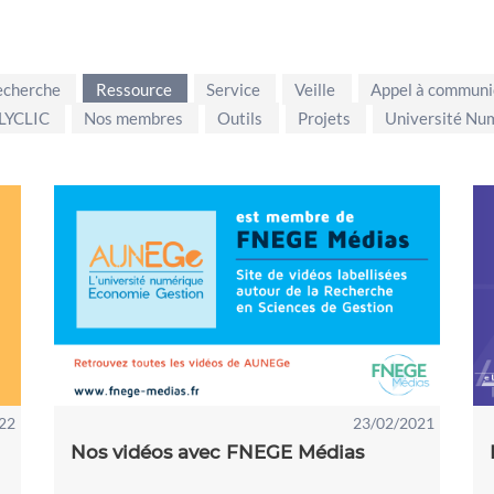
echerche
Ressource
Service
Veille
Appel à communi
LYCLIC
Nos membres
Outils
Projets
Université Nu
22
23/02/2021
Nos vidéos avec FNEGE Médias