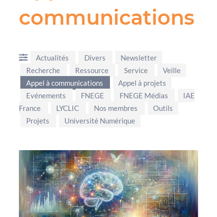
communications
Actualités
Divers
Newsletter
Recherche
Ressource
Service
Veille
Appel à communications
Appel à projets
Evénements
FNEGE
FNEGE Médias
IAE
France
LYCLIC
Nos membres
Outils
Projets
Université Numérique